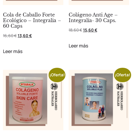
Cola de Caballo Forte
Colágeno Anti Age –
Ecológico – Integralia –
Integralia- 30 Caps.
60 Caps
18,60
€
15,60
€
16,60
€
13,60
€
Leer más
Leer más
¡Oferta!
¡Oferta!