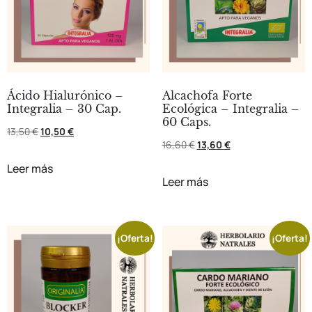
Ácido Hialurónico –
Alcachofa Forte
Integralia – 30 Cap.
Ecológica – Integralia –
60 Caps.
13,50
€
10,50
€
16,60
€
13,60
€
Leer más
Leer más
¡Oferta!
¡Oferta!