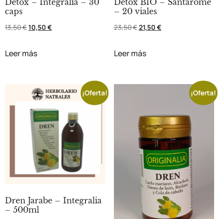
Detox – Integralia – 30
Détox BIO – Santarome
caps
– 20 viales
13,50
€
10,50
€
23,50
€
21,50
€
Leer más
Leer más
¡Oferta!
¡Oferta!
Dren Jarabe – Integralia
– 500ml