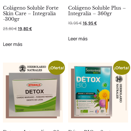
Colágeno Soluble Forte
Colágeno Soluble Plus –
Skin Care – Integralia
Integralia – 360gr
-300gr
19,95
€
16,95
€
23,80
€
19,80
€
Leer más
Leer más
¡Oferta!
¡Oferta!