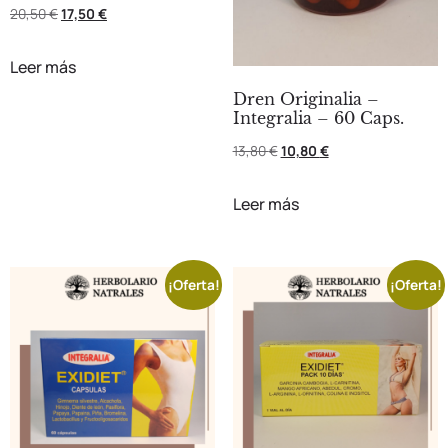
20,50
€
17,50
€
Leer más
Dren Originalia –
Integralia – 60 Caps.
13,80
€
10,80
€
Leer más
¡Oferta!
¡Oferta!