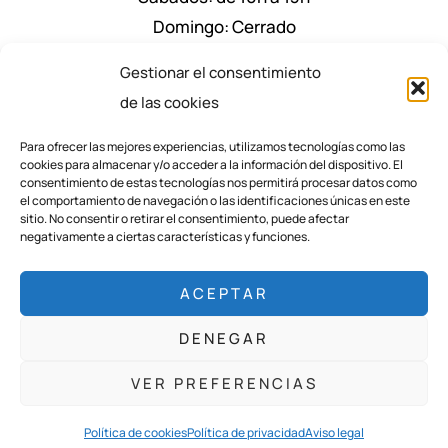
Domingo: Cerrado
Nuestro Horario de Verano Julio y Agosto:
Gestionar el consentimiento
De lunes a viernes: de 9:30 a 14h y de 17.30h a
de las cookies
20.30h
Para ofrecer las mejores experiencias, utilizamos tecnologías como las
Sábados: de 9:30 a 13h
cookies para almacenar y/o acceder a la información del dispositivo. El
consentimiento de estas tecnologías nos permitirá procesar datos como
el comportamiento de navegación o las identificaciones únicas en este
sitio. No consentir o retirar el consentimiento, puede afectar
negativamente a ciertas características y funciones.
ACEPTAR
DENEGAR
VER PREFERENCIAS
Política de cookies
Política de privacidad
Aviso legal