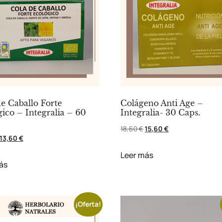
e Caballo Forte
Colágeno Anti Age –
ico – Integralia – 60
Integralia- 30 Caps.
18,60
€
15,60
€
13,60
€
Leer más
ás
¡Oferta!