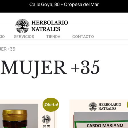
Calle Goya, 80 – Oropesa del Mar
CIO
SERVICIOS
TIENDA
CONTACTO
JER +35
 MUJER +35
¡Oferta!