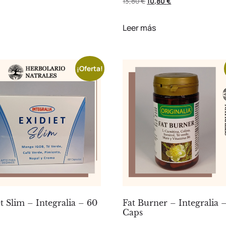
13,80
€
10,80
€
Leer más
¡Oferta!
t Slim – Integralia – 60
Fat Burner – Integralia 
Caps