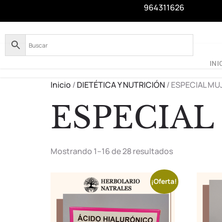
964311626
INI
Inicio
/
DIETÉTICA Y NUTRICIÓN
/ ESPECIAL MU
ESPECIAL
Mostrando 1–16 de 28 resultados
¡Oferta!