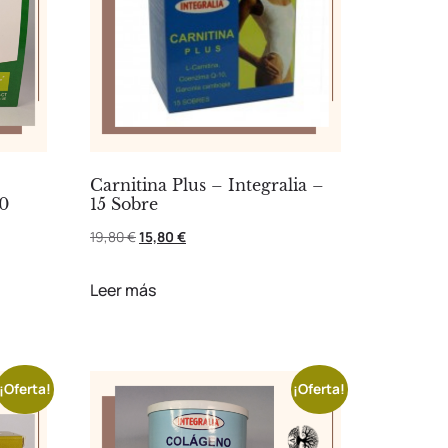
Carnitina Plus – Integralia –
60
15 Sobre
19,80
€
15,80
€
Leer más
¡Oferta!
¡Oferta!