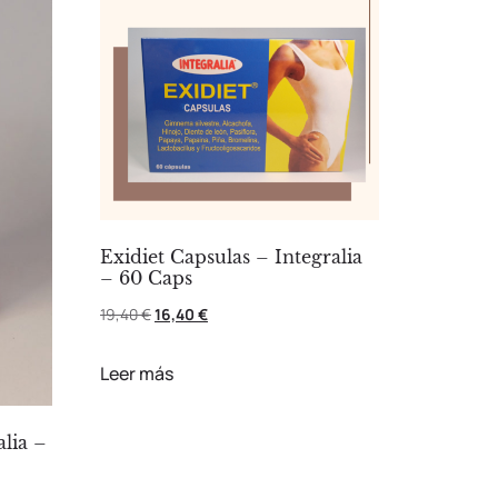
Exidiet Capsulas – Integralia
– 60 Caps
19,40
€
16,40
€
Leer más
alia –