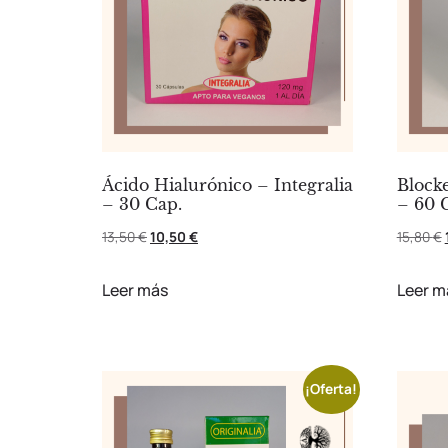
Ácido Hialurónico – Integralia
Blocke
– 30 Cap.
– 60 
13,50
€
10,50
€
15,80
€
Leer más
Leer m
¡Oferta!