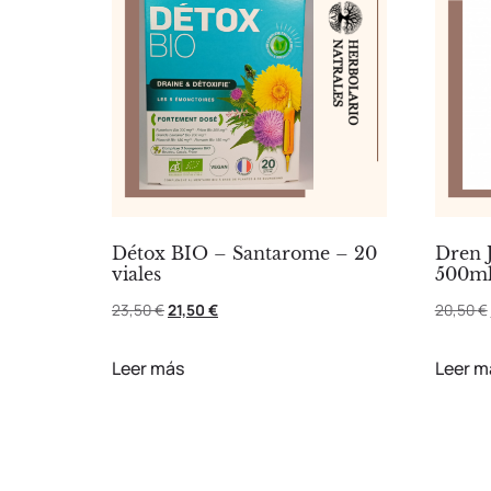
Détox BIO – Santarome – 20
Dren J
viales
500m
23,50
€
21,50
€
20,50
€
Leer más
Leer m