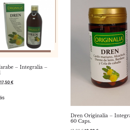
arabe – Integralia –
l
17,50
€
ás
Dren Originalia – Integr
60 Caps.