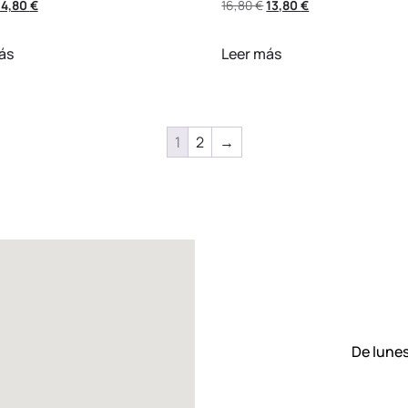
14,80
€
16,80
€
13,80
€
ás
Leer más
1
2
→
De lunes