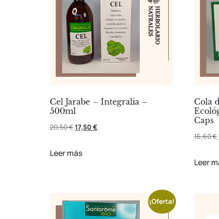
Cel Jarabe – Integralia –
Cola d
500ml
Ecológ
Caps
20,50
€
17,50
€
16,60
€
Leer más
Leer m
¡Oferta!