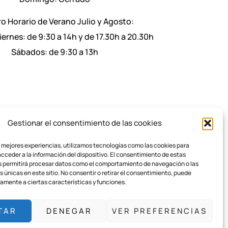
o Horario de Verano Julio y Agosto:
iernes: de 9:30 a 14h y de 17.30h a 20.30h
Sábados: de 9:30 a 13h
Gestionar el consentimiento de las cookies
s mejores experiencias, utilizamos tecnologías como las cookies para
cceder a la información del dispositivo. El consentimiento de estas
s permitirá procesar datos como el comportamiento de navegación o las
s únicas en este sitio. No consentir o retirar el consentimiento, puede
Aviso legal
Política de cookies
amente a ciertas características y funciones.
TAR
DENEGAR
VER PREFERENCIAS