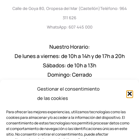
Calle de Goya 80, Oropesa del Mar (Castellón)Teléfono: 964
311 626
WhatsApp: 607 445 000
Nuestro Horario:
De lunes a viernes: de 10h a 14h y de 17h a 20h
Sábados: de 10h a 13h
Domingo: Cerrado
Nuestro Horario de Verano Julio y Agosto:
Gestionar el consentimiento
De lunes a viernes: de 9:30 a 14h y de 17.30h a
de las cookies
20.30h
Para ofrecer las mejores experiencias, utilizamos tecnologías como las
Sábados: de 9:30 a 13h
cookies para almacenar y/o acceder a la información del dispositivo. El
consentimiento de estas tecnologías nos permitirá procesar datos como
el comportamiento de navegación o las identificaciones únicas en este
sitio. No consentir o retirar el consentimiento, puede afectar