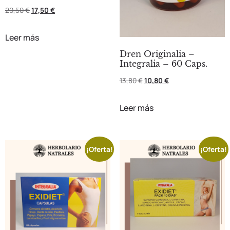
20,50
€
17,50
€
Leer más
Dren Originalia –
Integralia – 60 Caps.
13,80
€
10,80
€
Leer más
¡Oferta!
¡Oferta!