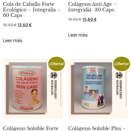
Cola de Caballo Forte
Colágeno Anti Age –
Ecológico – Integralia –
Integralia- 30 Caps.
60 Caps
18,60
€
15,60
€
16,60
€
13,60
€
Leer más
Leer más
¡Oferta!
¡Oferta!
Colágeno Soluble Forte
Colágeno Soluble Plus –