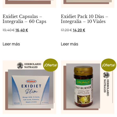
Exidiet Capsulas –
Exidiet Pack 10 Días –
Integralia – 60 Caps
Integralia – 10 Viales
19,40
€
16,40
€
17,20
€
14,20
€
Leer más
Leer más
¡Oferta!
¡Oferta!