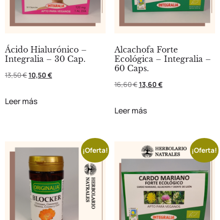
Ácido Hialurónico –
Alcachofa Forte
Integralia – 30 Cap.
Ecológica – Integralia –
60 Caps.
13,50
€
10,50
€
16,60
€
13,60
€
Leer más
Leer más
¡Oferta!
¡Oferta!