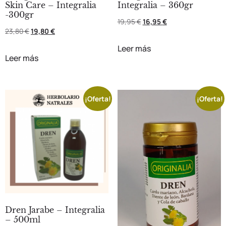
Skin Care – Integralia
Integralia – 360gr
-300gr
19,95
€
16,95
€
23,80
€
19,80
€
Leer más
Leer más
¡Oferta!
¡Oferta!
Dren Jarabe – Integralia
– 500ml