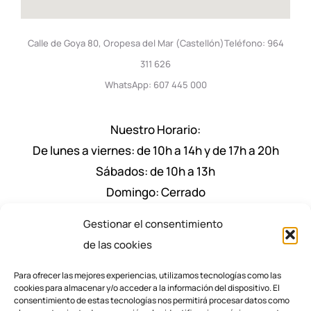
Calle de Goya 80, Oropesa del Mar (Castellón)Teléfono: 964
311 626
WhatsApp: 607 445 000
Nuestro Horario:
De lunes a viernes: de 10h a 14h y de 17h a 20h
Sábados: de 10h a 13h
Domingo: Cerrado
Nuestro Horario de Verano Julio y Agosto:
Gestionar el consentimiento
De lunes a viernes: de 9:30 a 14h y de 17.30h a
de las cookies
20.30h
Para ofrecer las mejores experiencias, utilizamos tecnologías como las
Sábados: de 9:30 a 13h
cookies para almacenar y/o acceder a la información del dispositivo. El
consentimiento de estas tecnologías nos permitirá procesar datos como