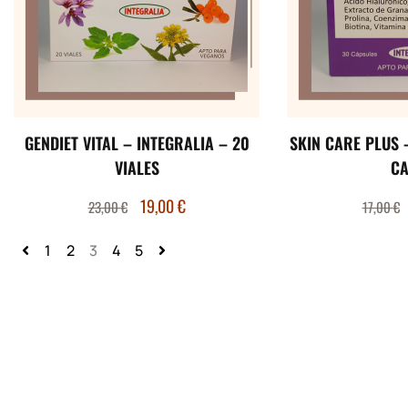
GENDIET VITAL – INTEGRALIA – 20
SKIN CARE PLUS 
VIALES
CA
19,00
€
23,00
€
17,00
€
1
2
3
4
5