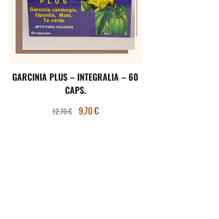
GARCINIA PLUS – INTEGRALIA – 60
CAPS.
9,70
€
12,70
€