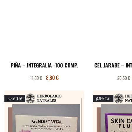
PIÑA – INTEGRALIA -100 COMP.
CEL JARABE – IN
8,80
€
11,80
€
20,50
€
¡Oferta!
¡Oferta!