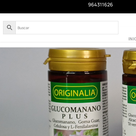
964311626
INI