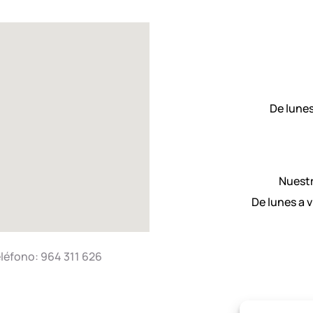
De lunes
Nuestr
De lunes a v
eléfono: 964 311 626