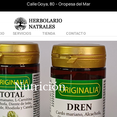
Calle Goya, 80 – Oropesa del Mar
CIO
SERVICIOS
TIENDA
CONTACTO
Nutrición