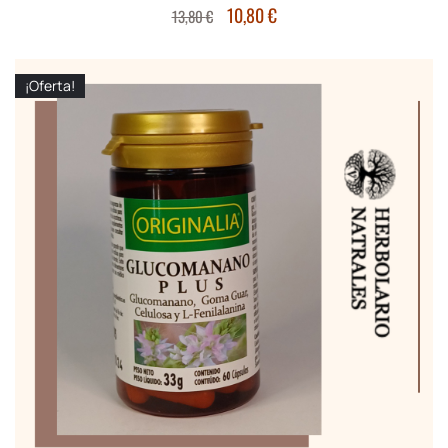
10,80
€
13,80
€
¡Oferta!