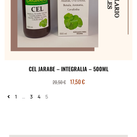
CEL JARABE – INTEGRALIA – 500ML
17,50
€
20,50
€
1
…
3
4
5