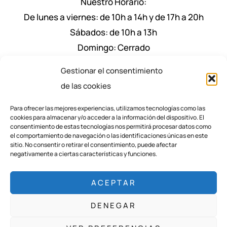
Nuestro Horario:
De lunes a viernes: de 10h a 14h y de 17h a 20h
Sábados: de 10h a 13h
Domingo: Cerrado
Nuestro Horario de Verano Julio y Agosto:
Gestionar el consentimiento
De lunes a viernes: de 9:30 a 14h y de 17.30h a
de las cookies
20.30h
Para ofrecer las mejores experiencias, utilizamos tecnologías como las
Sábados: de 9:30 a 13h
cookies para almacenar y/o acceder a la información del dispositivo. El
consentimiento de estas tecnologías nos permitirá procesar datos como
el comportamiento de navegación o las identificaciones únicas en este
sitio. No consentir o retirar el consentimiento, puede afectar
negativamente a ciertas características y funciones.
ACEPTAR
DENEGAR