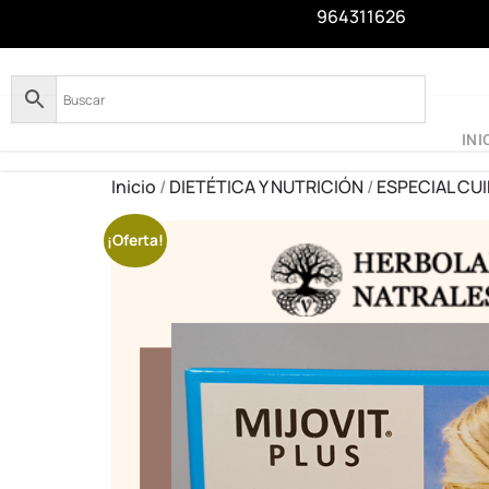
964311626
INI
Inicio
/
DIETÉTICA Y NUTRICIÓN
/
ESPECIAL CUI
¡Oferta!