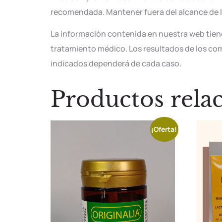
recomendada. Mantener fuera del alcance de 
La información contenida en nuestra web tiene
tratamiento médico. Los resultados de los com
indicados dependerá de cada caso.
Productos rela
¡Oferta!