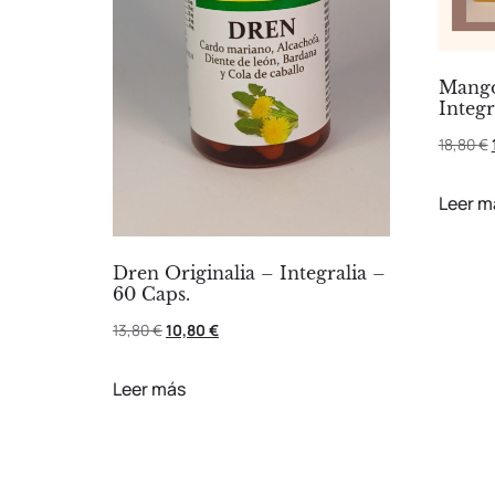
Mango
Integr
18,80
€
Leer m
Dren Originalia – Integralia –
60 Caps.
13,80
€
10,80
€
Leer más