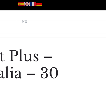
0
t Plus –
alia – 30