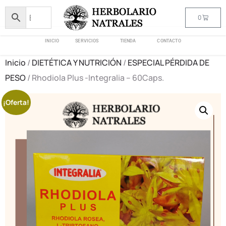
0
INICIO
SERVICIOS
TIENDA
CONTACTO
Inicio
/
DIETÉTICA Y NUTRICIÓN
/
ESPECIAL PÉRDIDA DE
PESO
/ Rhodiola Plus -Integralia – 60Caps.
¡Oferta!