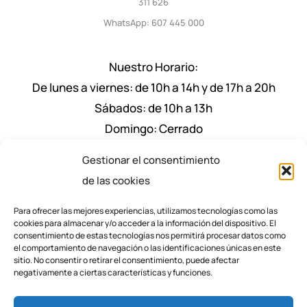
311 626
WhatsApp: 607 445 000
Nuestro Horario:
De lunes a viernes: de 10h a 14h y de 17h a 20h
Sábados: de 10h a 13h
Domingo: Cerrado
Nuestro Horario de Verano Julio y Agosto:
Gestionar el consentimiento
De lunes a viernes: de 9:30 a 14h y de 17.30h a
de las cookies
20.30h
Para ofrecer las mejores experiencias, utilizamos tecnologías como las
Sábados: de 9:30 a 13h
cookies para almacenar y/o acceder a la información del dispositivo. El
consentimiento de estas tecnologías nos permitirá procesar datos como
el comportamiento de navegación o las identificaciones únicas en este
sitio. No consentir o retirar el consentimiento, puede afectar
negativamente a ciertas características y funciones.